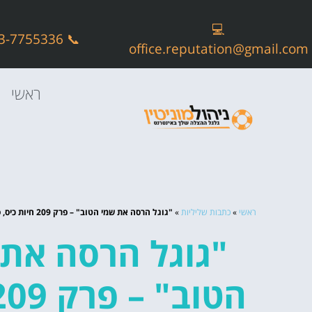
💻
📞 073-7755336
office.reputation@gmail.com
ראשי
ראשי
»
כתבות שליליות
»
"גוגל הרסה את שמי הטוב" – פרק 209 חיות כיס, סקירה מקצועית
"גוגל הרסה את