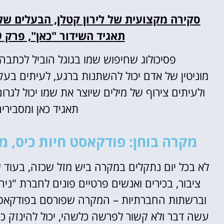
סקירה מקצועית של לירון קטלן, הבעלים של 
תאגיד השידור "כאן", פרק 209 "גוגל הרס את שמי הטוב".
פסיכולוג שחיפוש שמו בגוגל הוביל לכתבה
מוניטין של אדם יכול להשתנות ברגע, לעיתים בע
ולעיתים צירוף של מילים שיוצר את שמו יכול לגרו
תאגיד כאן ומסבירי
מקרה בוחן: פודקאסט חיות כיס, מו
לא בכל יום נתקלים במקרה ביש מזל שכזה, בעוד 
ציבור, בכירים ואנשים פרטיים פונים לחברת "ני
וברשתות החברתיות – המקרה שפורסם בפודקאסט 
עשה דבר ולא קשור לפרשה כלשהי, יכול להינזק כת