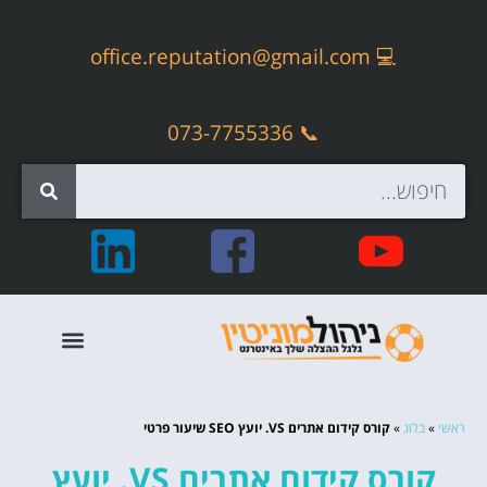
office.reputation@gmail.com
💻
📞 073-7755336
קידום אתרים אורגני – SEO
ראשי
»
בלוג
»
קורס קידום אתרים VS. יועץ SEO שיעור פרטי
קורס קידום אתרים VS. יועץ