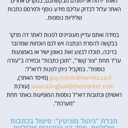
האתר ידחה או יתעלם מבקשתכם, במקרים אחרים
האתר עלול לבדוק עליכם מידע נוסף ולפרסם כתבות
שליליות נוספות.
במידה ואתם עדיין מעוניינים לפנות לאתר דה מרקר
בבקשה להסרת הכתבה ויש לכם הוכחות שמדובר
בדיבה, תוכלו לבצע זאת באופן ישיר או באמצעות
עו"ד תחת "צור קשר", "תוכן כתבות" ובחירה ב"עזרה
נוספת". במקביל ניתן לפנות לדוא"ל:
guy.rolnik@harretz.co.il
(מייסד האתר),
sivan.klingbail@themarker.com
(עורכת
ראשית) וכתובות דוא"ל נוספות המופיעות באתר תחת
"מערכת".
חברת "ניהול מוניטין": טיפול בכתבות
שליליות, פסק דין ואזכורים שליליים