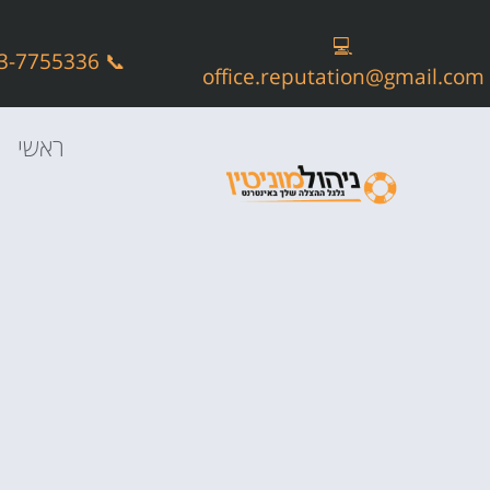
💻
📞 073-7755336
office.reputation@gmail.com
ראשי