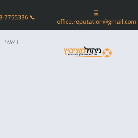
💻
📞 073-7755336
office.reputation@gmail.com
ראשי