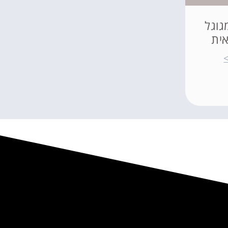
גוגל
ית