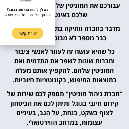
עבורכם את המוניטין של העסק או החברה
בא לך להיות הכי טוב בגוגל?
שלכם באינטרנט.
זה בסך הכל מרחק של קליק אחד👇
מדבר בחברה וותיקה בתחום, אשר פועלת
יצירת קשר
כבר מספר לא מבוטל של שנים.
כל שהיא עושה זה לעזור לאנשי ציבור
וחברות שונות לשפר את התדמית ואת
המוניטין שלהם. להקפיץ אותם מעלה
בתוצאות החיפוש, בקונוטציות חיוביות.
"חברת ניהול מוניטין" תספק לכם שירות של
קידום חיובי בגוגל ותיתן לכם את הביטחון
לצוף בשקט, בנחת, על הגב, בעיניים
עצומות, במרחב הווירטואלי.