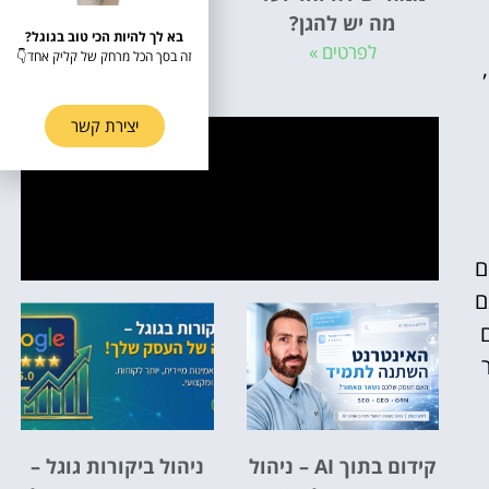
מה יש להגן?
החדשים של הרשות
בא לך להיות הכי טוב בגוגל?
לפרטים »
להגנת הצרכן
זה בסך הכל מרחק של קליק אחד👇
לפרטים »
יצירת קשר
ם
ם
ם
קידום בתוך AI – ניהול
ניהול ביקורות גוגל –