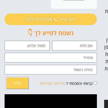
ת
חיוג מהיר 📞 073-7755336
נשמח לסייע לך 👇
ן
ת
ת
ת
שלח
קראתי והסכמתי ל
מדיניות הפרטיות