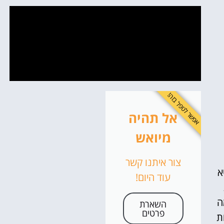
אפשר לטפל בזה!
אל תהיה
מיואש
צור איתנו קשר
א
עוד היום!
ה
השארת
פרטים
ת