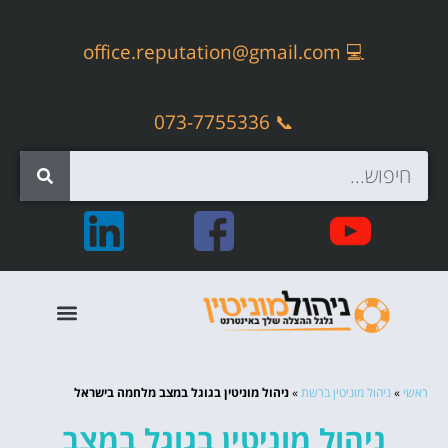
office.reputation@gmail.com
💻
📞 073-7755336
קידום אתרים אורגני – SEO
ראשי
»
ניהול מוניטין ברשת
»
ניהול מוניטין בגוגל במצב מלחמה בישראל
ניהול מוניטין בגוגל במצב