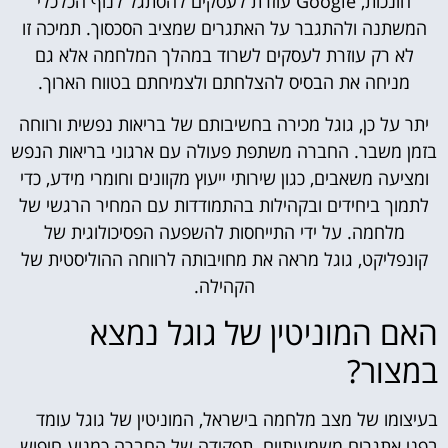
חונכות, Google עוזרת לעסקים להסתגל לנוף הכלכלי
המשתנה ולהתגבר על האתגרים שמציב הסכסוך. תמיכה זו
לא רק עוזרת לעסקים לשרוד במהלך המלחמה אלא גם
מניחה את הבסיס להצלחתם ולצמיחתם בטווח הארוך.
יתר על כן, גוגל מכירה בחשיבותם של בריאות נפשית ורווחה
בזמן משבר. החברה משתפת פעולה עם ארגוני בריאות הנפש
ומציעה משאבים, כגון שירותי ייעוץ מקוונים וחומרי מידע, כדי
לתמוך ביחידים ובקהילות בהתמודדות עם המחיר הרגשי של
מלחמה. על ידי התייחסות להשפעה הפסיכולוגית של
קונפליקט, גוגל מראה את מחויבותה לרווחה ההוליסטית של
הקהילה.
האם המוניטין של גוגל נמצא
במצור?
בעיצומו של מצב מלחמה בישראל, המוניטין של גוגל עומד
בפני אתגרים משמעותיים. תפקידה של החברה כמנוע חיפוש