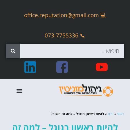
office.reputation@gmail.com
💻
📞 073-7755336
קידום אתרים אורגני – SEO
ראשי
»
בלוג
»
להיות ראשון בגוגל – למה זה חשוב?
להיות ראשון בגוגל – למה זה