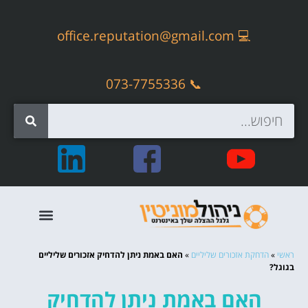
office.reputation@gmail.com
💻
📞 073-7755336
קידום אתרים אורגני – SEO
ראשי
»
הדחקת אזכורים שליליים
»
האם באמת ניתן להדחיק אזכורים שליליים
בגוגל?
האם באמת ניתן להדחיק