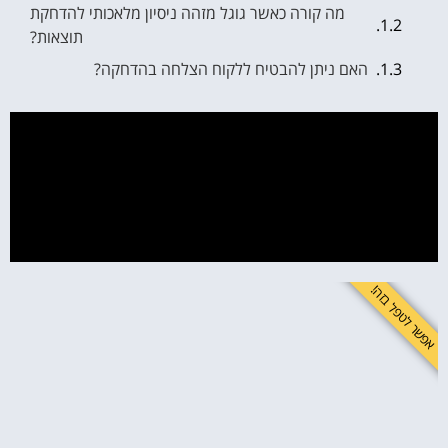
מה קורה כאשר גוגל מזהה ניסיון מלאכותי להדחקת
תוצאות?
האם ניתן להבטיח ללקוח הצלחה בהדחקה?
הדחקה מול מחיקה – ההבדל המשמעותי
מתי ניהול מוניטין מצליח בצורה הטובה ביותר?
ניקוי מוניטין שלילי עם חברת ניהול מוניטין: מה צריך
לדעת לפני שמתחילים בתהליך הדחקת תכנים
שליליים?
לשפר את התדמית זה לא מותרות - זה חובה!
אפשר לטפל בזה!