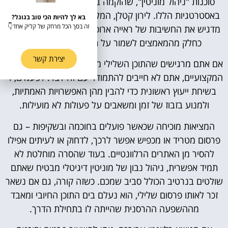
סוכנות "ניהול מוניטין", שהוקמה ב-2015, מתמקדת בדיוק
באסטרטגיות הללו. לירון קטלן, המלווה את הענף מאז 2011,
בא לך להיות הכי טוב בגוגל?
זה בסך הכל מרחק של קליק אחד👇
מדגיש את החשיבות של ראייה ארוכת טווח ובניית אמון ציבורי
כחלק מהמאמצים לשמור על תדמית נקייה ברשת.
יצירת קשר
אם אתם מרגישים שהתוכן השלילי מעיב על חייכם הפרטיים או
המקצועיים, אתם לא חייבים להתמודד עם זה לבד. לפעמים, די
בשיחת ייעוץ ראשונית כדי להבין מהן האפשרויות האמתיות,
ולמנוע בזבוז של זמן ומשאבים על פעולות לא מועילות.
המציאות מוכיחה שכאשר פועלים בחוכמה ובשקיפות – גם
פרסום מטריד או מכפיש אפשר לרכך, לדחוק או לעיתים אפילו
להסיר מן האתרים הרלוונטיים. בעוד שהסרה מוחלטת לא
תמיד אפשרית, ניהול נבון של מוניטין דיגיטלי מבטיח שאתם
שולטים בנרטיב הכולל סביב שמכם. כשזה קורה, גם אם נשאר
זכר לאותו פרסום שלילי, הוא נעלם בים התוכן החיובי ומאבד
מההשפעה ההרסנית שהייתה לו בתחילת הדרך.