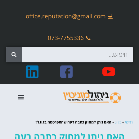
office.reputation@gmail.com
💻
📞 073-7755336
קידום אתרים אורגני – SEO
ראשי
»
בלוג
»
האם ניתן למחוק כתבה רעה שהתפרסמה בגוגל?
האם ניתן למחוק כתבה רעה