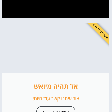
דוגמאות למידע שאפשר לבקש להסיר:
"הזכות להישכח" באירופה – האם היא רלוונטית בישראל?
הבעיה מחוץ לאירופה
אפשר לטפל בזה!
אסטרטגיית הדחיקה – כשהסרה מלאה אינה אפשרית
איך דחיקה עובדת בפועל?
מתי כדאי לערב סוכנות "ניהול מוניטין"?
הסיבות לפנייה לסוכנות מקצועית:
הטעויות הנפוצות במאמצי המחיקה
תגובה רגשית מדי
שימוש באמצעים לא חוקיים
התעלמות מהחלופות
אל תהיה מיואש
האם יש פרסומים שאי אפשר להסיר בשום צורה?
צור איתנו קשר עוד היום!
איך מתמודדים בכל זאת?
לא רק הסרה – גם בניית שם לטווח ארוך
השארת פרטים