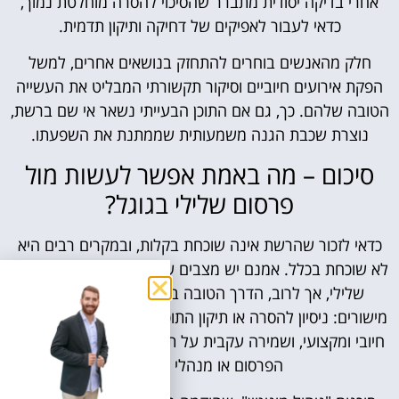
אחרי בדיקה יסודית מתברר שהסיכוי להסרה מוחלטת נמוך,
כדאי לעבור לאפיקים של דחיקה ותיקון תדמית.
חלק מהאנשים בוחרים להתחזק בנושאים אחרים, למשל
הפקת אירועים חיוביים וסיקור תקשורתי המבליט את העשייה
הטובה שלהם. כך, גם אם התוכן הבעייתי נשאר אי שם ברשת,
נוצרת שכבת הגנה משמעותית שממתנת את השפעתו.
סיכום – מה באמת אפשר לעשות מול
פרסום שלילי בגוגל?
כדאי לזכור שהרשת אינה שוכחת בקלות, ובמקרים רבים היא
לא שוכחת בכלל. אמנם יש מצבים שבהם תוכלו להסיר פרסום
שלילי, אך לרוב, הדרך הטובה ביותר היא לפעול בכמה
מישורים: ניסיון להסרה או תיקון התוכן, יצירת מערך תוכן חלופי
חיובי ומקצועי, ושמירה עקבית על תקשורת מכבדת עם כותבי
הפרסום או מנהלי האתרים.