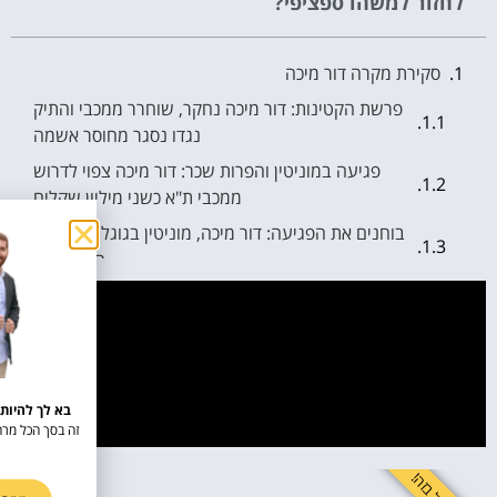
לחזור למשהו ספציפי?
סקירת מקרה דור מיכה
פרשת הקטינות: דור מיכה נחקר, שוחרר ממכבי והתיק
נגדו נסגר מחוסר אשמה
פגיעה במוניטין והפרות שכר: דור מיכה צפוי לדרוש
ממכבי ת"א כשני מיליון שקלים
בוחנים את הפגיעה: דור מיכה, מוניטין בגוגל וברשתות
החברתיות
מקרה בוחן: כיצד מופיע דור מיכה בגוגל? ומה לגבי
הרשת החברתית?
בעזרת ניהול מוניטין ניתן לדחוק את התוצאות
השליליות ולבנות מוניטין חיובי חדש
שירותי מוניטין לספורטאים לשחקנים למאמנים
לאנשי ספורט
לשפר את התדמית זה לא מותרות - זה חובה!