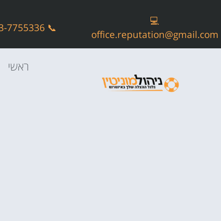
💻
📞 073-7755336
office.reputation@gmail.com
ראשי