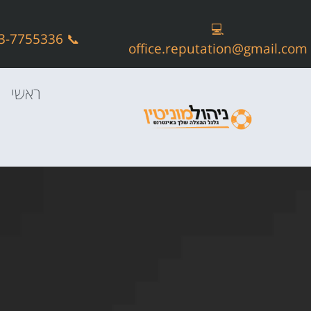
💻
📞 073-7755336
office.reputation@gmail.com
ראשי