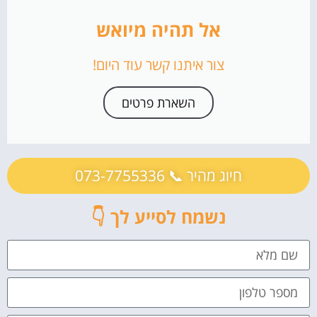
התאמה לשינויים עתידיים בעולם ה-AIO
אל תהיה מיואש
חדשנות מתמדת
שילוב טכנולוגיות מתקדמות
צור איתנו קשר עוד היום!
מקרי בוחן והצלחות בשטח
הצלחה במיזוג תוכן עם טכנולוגיית AI
השארת פרטים
שינוי משחק באמצעות ניתוח נתונים עמוק
המלצות סופיות
מבט לעתיד
חיוג מהיר 📞 073-7755336
המלצות נוספות להעצמת המותג הדיגיטלי
מסקנה
נשמח לסייע לך 👇
לשפר את התדמית זה לא מותרות - זה חובה!