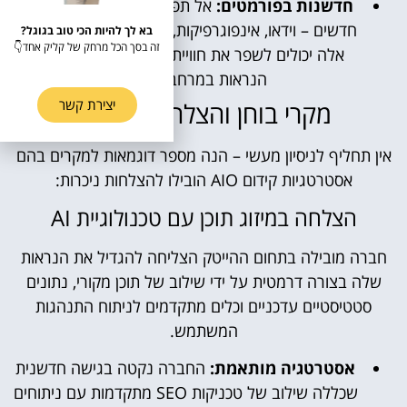
חדשנות בפורמטים:
אל תפחדו להתנסות בפורמטים
חדשים – וידאו, אינפוגרפיקות, מציאות מדומה ועוד – כל
בא לך להיות הכי טוב בגוגל?
זה בסך הכל מרחק של קליק אחד👇
אלה יכולים לשפר את חוויית המשתמש ולהגדיל את
הנראות במרחב הדיגיטלי.
יצירת קשר
מקרי בוחן והצלחות בשטח
אין תחליף לניסיון מעשי – הנה מספר דוגמאות למקרים בהם
אסטרטגיות קידום AIO הובילו להצלחות ניכרות:
הצלחה במיזוג תוכן עם טכנולוגיית AI
חברה מובילה בתחום ההייטק הצליחה להגדיל את הנראות
שלה בצורה דרמטית על ידי שילוב של תוכן מקורי, נתונים
סטטיסטיים עדכניים וכלים מתקדמים לניתוח התנהגות
המשתמש.
אסטרטגיה מותאמת:
החברה נקטה בגישה חדשנית
שכללה שילוב של טכניקות SEO מתקדמות עם ניתוחים