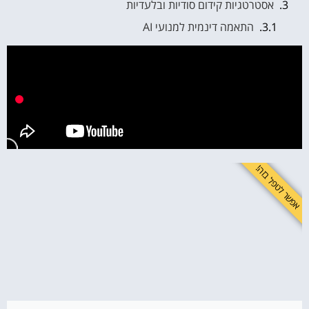
אסטרטגיות קידום סודיות ובלעדיות
התאמה דינמית למנועי AI
שילוב נתונים סטטיסטיים וניתוחי שוק
התאמה למובייל ולחוויית משתמש
טכניקות כתיבה ייחודיות להצלחה
סגנון כתיבה נלהב וממוקד
מילות מפתח ותוכן איכותי
כלים מתקדמים להעצמת קידום AIO
אפשר לטפל בזה!
כלי ניטור והתראות
אופטימיזציה מתקדמת
טיפים סודיים להצלחה במרחב הדיגיטלי
בניית קונספט ייחודי
שימוש בכלי בינה מלאכותית מתקדמים
סנכרון בין תוכן ומדיה חברתית