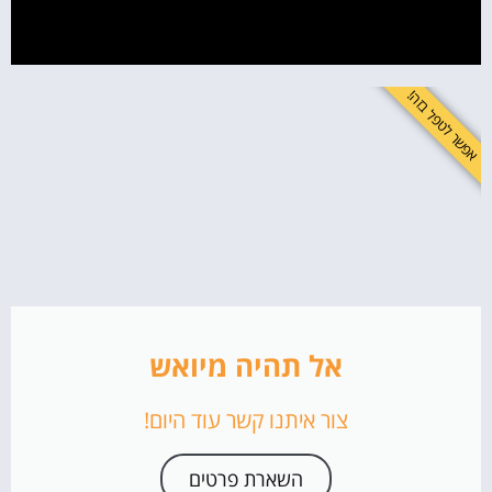
כשפוסט בודד הופך לקריירה – או קובר אותה
מוניטין של אנשים פרטיים – לא רק סלבס
למה גם אתה צריך לדאוג למוניטין שלך
אפשר לטפל בזה!
מוניטין = אמון = ערך שוק
טיפים סודיים ובלעדיים לניהול מוניטין מוצלח
לחשוב כמו גוגל – אבל לפעול כמו אסטרטג
ניהול מוניטין זה לא פרויקט – זה אורח חיים
להיות שם – לפני שמישהו אחר כותב עליך
לשפר את התדמית זה לא מותרות - זה חובה!
אל תהיה מיואש
צור איתנו קשר עוד היום!
השארת פרטים