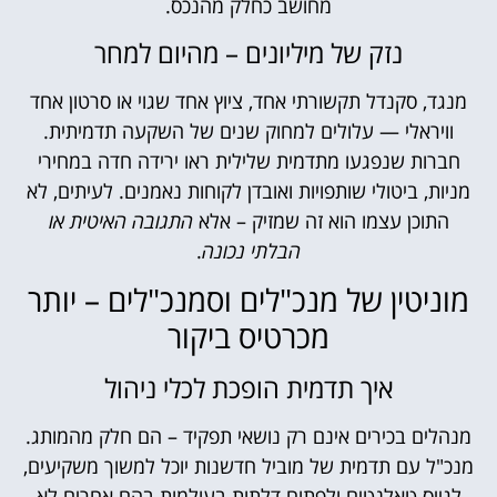
מחושב כחלק מהנכס.
נזק של מיליונים – מהיום למחר
מנגד, סקנדל תקשורתי אחד, ציוץ אחד שגוי או סרטון אחד
וויראלי — עלולים למחוק שנים של השקעה תדמיתית.
חברות שנפגעו מתדמית שלילית ראו ירידה חדה במחירי
מניות, ביטולי שותפויות ואובדן לקוחות נאמנים. לעיתים, לא
התוכן עצמו הוא זה שמזיק – אלא
התגובה האיטית או
הבלתי נכונה
.
מוניטין של מנכ"לים וסמנכ"לים – יותר
מכרטיס ביקור
איך תדמית הופכת לכלי ניהול
מנהלים בכירים אינם רק נושאי תפקיד – הם חלק מהמותג.
מנכ"ל עם תדמית של מוביל חדשנות יוכל למשוך משקיעים,
לגייס טאלנטים ולפתוח דלתות בעולמות בהם אחרים לא