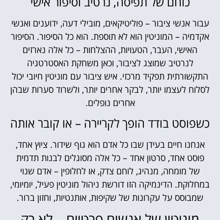
כוחם של תפיסה, נרטיב וסיפור אישי
עבור אנשי ציבור – פוליטיקאים, מובילי דעה, ידוענים ואנשי
אקדמיה – המוניטין הוא לא תוספת. הוא כל הסיפור. הסיפור
האישי, העבר, הטעויות, ההצלחות – כל אלה נארזים
לנרטיב שמוצג לציבור, וכאן משחקת האסטרטגיה
התקשורתית תפקיד מרכזי. איש ציבור עם מוניטין חיובי יכול
לסלוח לעצמו יותר, לבקר אחרים יותר, ולשרוד סערות שבהן
אחרים נופלים.
כשפוסט בודד הופך לקריירה – או קובר אותה
אנחנו חיים בעידן שבו כל אדם הוא גוף שידור. ציוץ אחד,
פוסט אחד, סרטון אחד – כל אלה מסוגלים לבנות תדמית
של מומחה, מנהיג, לוחם צדק, או לחלופין – אדם שנוי
במחלוקת. הדינמיקה הזו דורשת ניהול מוניטין פעיל, יומיומי,
שמבוסס על עקרונות של שקיפות, אותנטיות, וחזון ברור.
מוניטין של אנשים פרטיים – לא רק