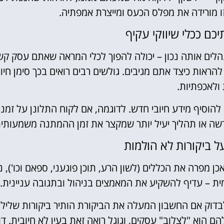
 זו מורידה את מפלס הכעס ומייצרת אמפתיה.
נהלים אותה נכון – יכולה להפוך לכלי המראה שאתם עסק קש
ראות כיצד אתם מגיבים. גולשים רבים רואים בכך סימן חיוב
 ולאכפתיות.
 להוסיף מידע חיובי חדש. לדוגמה, אם לקוח התלונן על זמני
ה או תהליך יעיל יותר שמקצר את זמן ההמתנה משמעותית
כן מפרה את הכללים (לשון הרע, תוכן פוגעני, ספאם וכו'), נ
מית – עדיף להשקיע את המאמצים בניהול ובתגובה עניינית.
לבדוק אם החשבון המעלה את הביקורת הותיר ביקורות שלילי
 הוא "לצלוב" עסקים, וגוגל רואה זאת בעין לא חיובית. דו