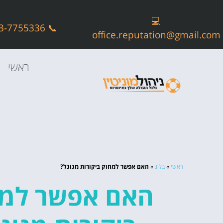
💻
📞 073-7755336
office.reputation@gmail.com
ראשי
ראשי
»
בלוג
»
האם אפשר למחוק ביקורות מגוגל?
האם אפשר למ