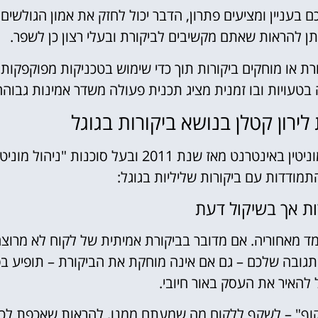
עניין ומציעים פתרון, הדבר יכול לחזק את אמון הגולשים
תן להראות שאתם מקשיבים לביקורת ובעלי רצון כן לשפר.
 או מוחקים ביקורות תוך כדי שימוש בטכניקות מפוקפקות,
בטעויות ובו זמנית מציג תכנית פעולה משדר אמינות גבוהה
ירון קטלן בנושא ביקורות בגוגל
לירון קטלן, מומחה לקידום אתרים, פרסום דיגיטלי וניהול מוניטין באינטרנט מאז שנת 2011 ובעל סוכנות "ניהול
ומד מאחוריה. אם מדובר בביקורת אמיתית של לקוח לא מרוצה
התגובה שלכם – גם אם אינה מוחקת את הביקורת – תופיע בפ
 להאיר את העסק באור חיובי.
קוף" – לשקף ללקוח מה שמעתם ממנו, להראות שאכפת לכם