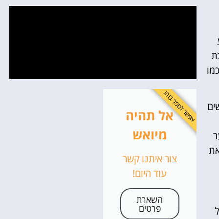
ת
מו
אפשר לטפל בזה!
ים
אל תהיה
מיואש
ר
את
צור איתנו קשר
עוד היום!
השארת
פרטים