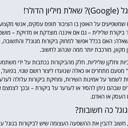
הדולר!
מים המשמעותיים שמשפיעים על האופן בו הציבור תופס עסקים, אנשי מקצוע
צד ביקורת שלילית – גם אם איננה מוצדקת או מדויקת – מושכ
השאלה: האם בכלל אפשר למחוק ביקורות מגוגל? והתשובה, כ
 מקוון, מורכבת יותר ממה שנהוג לחשוב.
וביות וחלקן שליליות. חלק מהביקורות נכתבות על ידי משתמש
ת" מטעם מתחרים או כאלה שנועדו ליצור רושם שגוי. בפועל,
ת לשמור על אמינות השירות, ומחיקת ביקורות עלולה לערע
ים שבהם ניתן להסיר או לערער על ביקורת – ובכך לצמצם 
העסק או האדם.
גוגל כה חשובות?
 חשוב להבין את ההשפעה העצומה שיש לביקורות בגוגל על