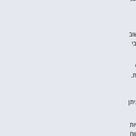
וב
י
.
יתן
ות
וח