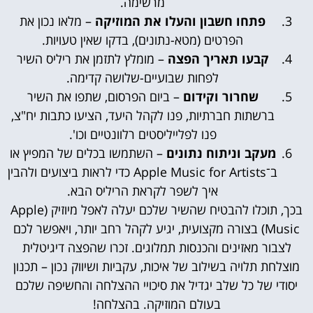
מרשימה.
פתחו חשבון והעלו את המוזיקה
– מלאו נכון את
הפרטים (מטא-נתונים), בדקו שאין טעויות.
קבעו תאריך הפצה
– מומלץ לתזמן את ריליס השיר
לפחות שבועיים-שלושה קדימה.
שחרור וקידום
– ביום הפרסום, שתפו את השיר
ברשתות חברתיות, פנו לקהל היעד, הציעו כתבות יח"צ,
פנו לפלייליסטים רלוונטיים וכו'.
מעקב וניתוח נתונים
– השתמשו בכלים של המפיץ או
ב־Apple Music for Artists כדי לראות ביצועים ולהבין
איך לשפר לקראת הריליס הבא.
בכך, תוכלו להבטיח שהשיר שלכם יעלה לאפל מיוזיק (Apple
Music) בצורה מקצועית, יגיע לקהל רחב יותר, ויאפשר לכם
לצבור מאזינים והכנסות תמלוגים. זכרו שהפצה דיגיטלית
מוצלחת תלויה בשילוב של איכות, עקביות ושיווק נכון – תכנון
יסודי של כל שלב יגדיל את סיכויי ההצלחה והחשיפה שלכם
בעולם המוזיקה. בהצלחה!