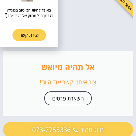
אפשר לטפל בזה!
מעקב אחרי נתונים וסטטיסטיקות
בא לך להיות הכי טוב בגוגל?
שמירה על רצף ריליסים
זה בסך הכל מרחק של קליק אחד👇
5. דגשים חשובים וטעויות נפוצות
6. הדרך המהירה לפרסם את השיר באפל מיוזיק (Apple
יצירת קשר
Music)
לשפר את התדמית זה לא מותרות - זה חובה!
אל תהיה מיואש
צור איתנו קשר עוד היום!
השארת פרטים
חיוג מהיר 📞 073-7755336