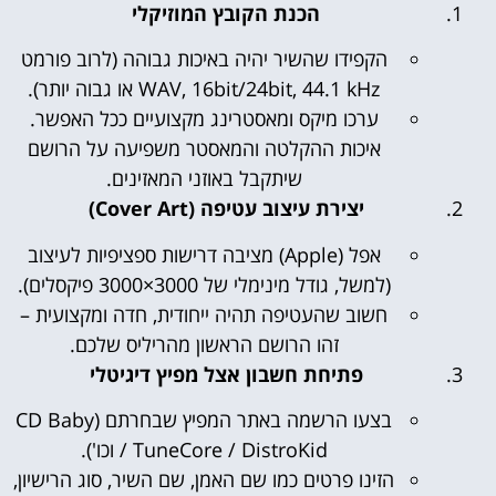
הכנת הקובץ המוזיקלי
הקפידו שהשיר יהיה באיכות גבוהה (לרוב פורמט
WAV, 16bit/24bit, 44.1 kHz או גבוה יותר).
ערכו מיקס ומאסטרינג מקצועיים ככל האפשר.
איכות ההקלטה והמאסטר משפיעה על הרושם
שיתקבל באוזני המאזינים.
יצירת עיצוב עטיפה (Cover Art)
אפל (Apple) מציבה דרישות ספציפיות לעיצוב
(למשל, גודל מינימלי של 3000×3000 פיקסלים).
חשוב שהעטיפה תהיה ייחודית, חדה ומקצועית –
זהו הרושם הראשון מהריליס שלכם.
פתיחת חשבון אצל מפיץ דיגיטלי
בצעו הרשמה באתר המפיץ שבחרתם (CD Baby
/ TuneCore / DistroKid וכו').
הזינו פרטים כמו שם האמן, שם השיר, סוג הרישיון,