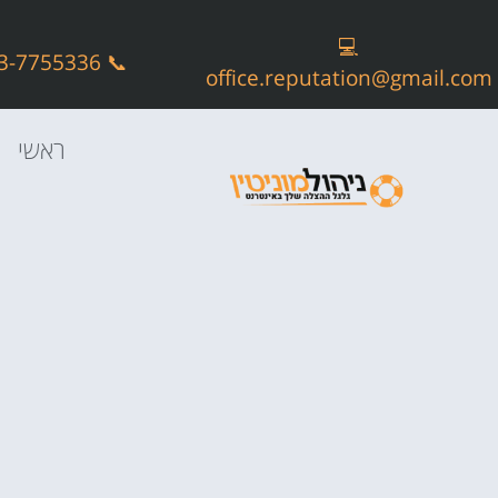
💻
📞 073-7755336
office.reputation@gmail.com
ראשי