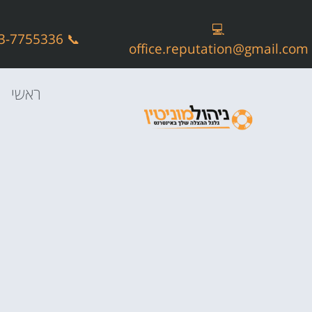
💻
📞 073-7755336
office.reputation@gmail.com
ראשי